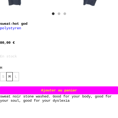
sweat-hot god
polystyren
80,00
€
En stock
M
S
M
L
Ajouter au panier
sweat noir stone washed. Good for your body, good for
your soul, good for your dyslexia