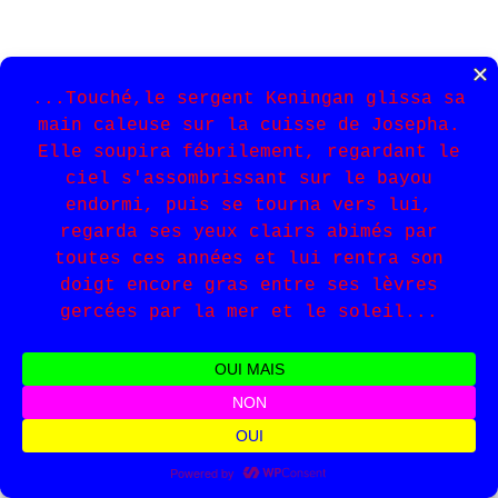
INFORMATIONS
LÉGAL
Livraisons &
CGU
retours
contact
CGV
Mentions légales
Confidentialité
0