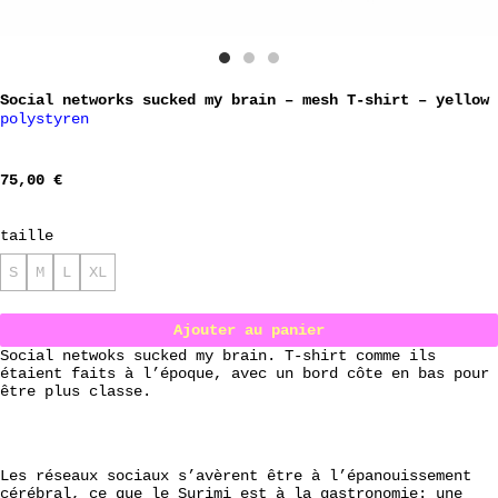
Social networks sucked my brain – mesh T-shirt – yellow
polystyren
75,00
€
taille
S
M
L
XL
Ajouter au panier
Social netwoks sucked my brain. T-shirt comme ils
étaient faits à l’époque, avec un bord côte en bas pour
être plus classe.
Les réseaux sociaux s’avèrent être à l’épanouissement
cérébral, ce que le Surimi est à la gastronomie: une