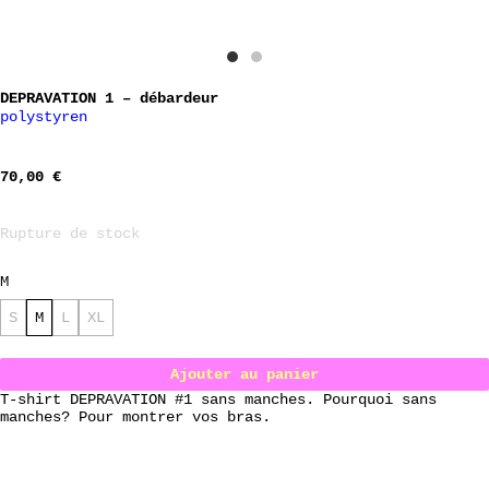
DEPRAVATION 1 – débardeur
polystyren
70,00
€
Rupture de stock
M
S
M
L
XL
Ajouter au panier
T-shirt DEPRAVATION #1 sans manches. Pourquoi sans
manches? Pour montrer vos bras.