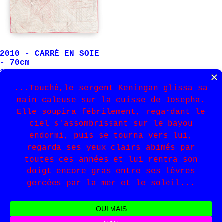
2010 - CARRÉ EN SOIE
- 70cm
120,00
€
Ce produit a plusieurs variations.
Choix des options
INFORMATIONS
LÉGAL
Livraisons &
CGU
retours
contact
CGV
Mentions légales