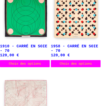
1910 - CARRÉ EN SOIE
1958 - CARRÉ EN SOIE
- 70
- 70
120,00
€
120,00
€
Ce produit a plusieurs variations.
Ce 
Choix des options
Choix des options