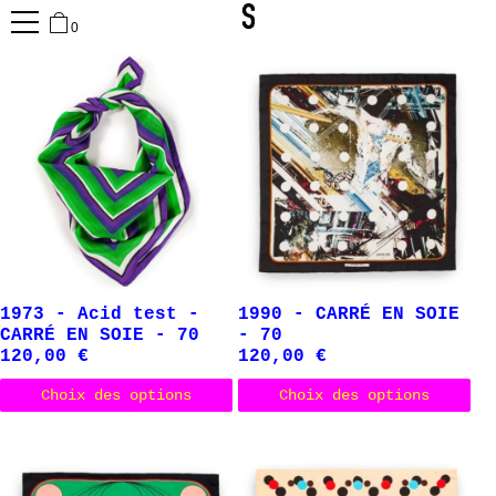
0
1973 - Acid test -
1990 - CARRÉ EN SOIE
CARRÉ EN SOIE - 70
- 70
120,00
€
120,00
€
Ce produit a plusieurs variations.
Ce 
Choix des options
Choix des options