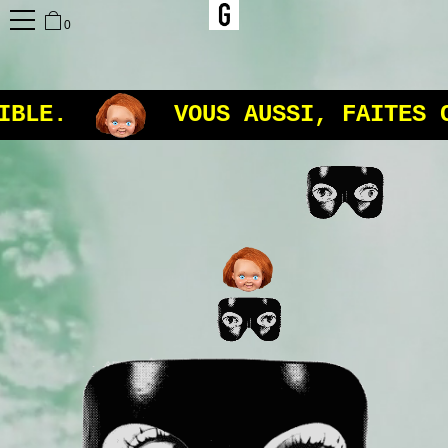
0
BLE.
VOUS AUSSI, FAITES C
•
•